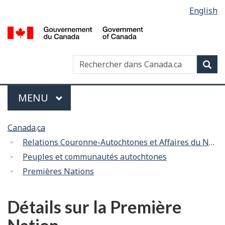
Sélection
English
Skip
Passer
de
to
à
/
main
la
la
G
content
version
langue
of
HTML
Recherche
Recher
Rec
C
simplifiée
dans
Canada
Menu
PRINCIPAL
MENU
You
Canada.ca
are
Relations Couronne-Autochtones et Affaires du Nord Canada
here:
Peuples et communautés autochtones
Premières Nations
Détails sur la Première